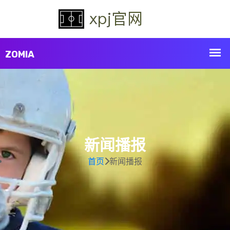
新闻播报
首页
新闻播报