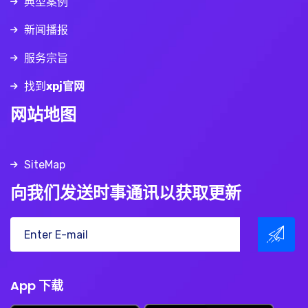
典型案例
新闻播报
服务宗旨
找到
xpj官网
网站地图
SiteMap
向我们发送时事通讯以获取更新
App 下载