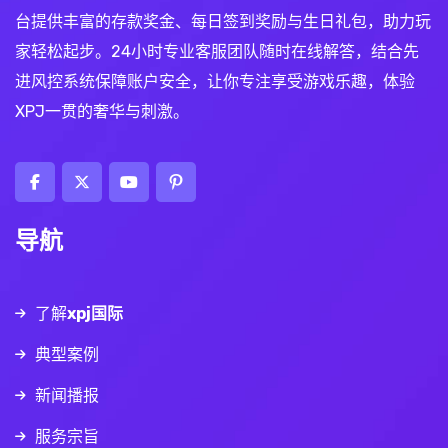
台提供丰富的存款奖金、每日签到奖励与生日礼包，助力玩
家轻松起步。24小时专业客服团队随时在线解答，结合先
进风控系统保障账户安全，让你专注享受游戏乐趣，体验
XPJ一贯的奢华与刺激。
导航
了解
xpj国际
典型案例
新闻播报
服务宗旨