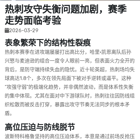
热刺攻守失衡问题加剧，赛季
走势面临考验
2026-03-29
表象繁荣下的结构性裂痕
热刺本赛季在进攻端屡屡打出高比分，哈里·凯恩离队后孙
兴慜与麦迪逊的组合一度令人眼前一亮，但表面火力全开的
背后，是防守端持续失血的隐忧。近十轮英超，热刺场均失
球高达1.8个，多次在领先局面下被对手逆转或逼平。这种
“攻强守弱”的极端化趋势，并非偶然波动，而是体系性失衡
的集中体现。尤其在面对中下游球队时，热刺往往因防线组
织松散而被反击打穿，暴露出攻守节奏无法同步的根本矛
盾。
高位压迫与防线脱节
波斯特科格鲁坚持的高位压迫体系，本意是通过前场反抢压