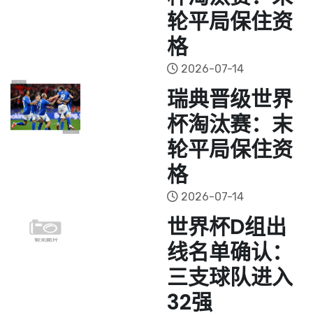
轮平局保住资
格
2026-07-14
瑞典晋级世界
杯淘汰赛：末
轮平局保住资
格
2026-07-14
世界杯D组出
线名单确认：
三支球队进入
32强