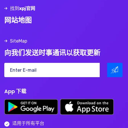
找到
xpj官网
网站地图
SiteMap
向我们发送时事通讯以获取更新
App 下载
适用于所有平台