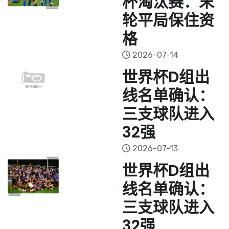
杯淘汰赛：末
轮平局保住资
格
2026-07-14
世界杯D组出
线名单确认：
三支球队进入
32强
2026-07-13
世界杯D组出
线名单确认：
三支球队进入
32强