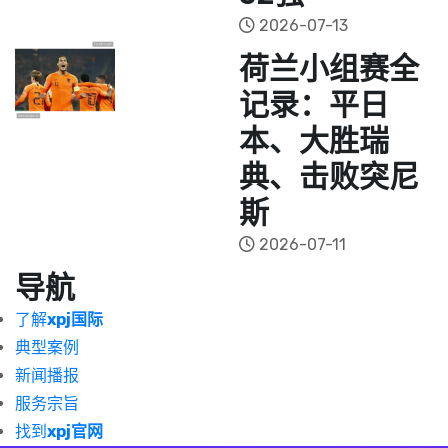
2026-07-13
荷兰小组赛全
记录：平日
本、大胜瑞
典、击败突尼
斯
2026-07-11
导航
了解
xpj国际
典型案例
新闻播报
服务宗旨
找到
xpj官网