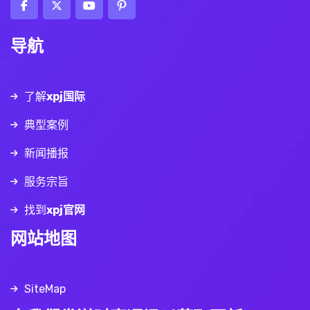
导航
了解
xpj国际
典型案例
新闻播报
服务宗旨
找到
xpj官网
网站地图
SiteMap