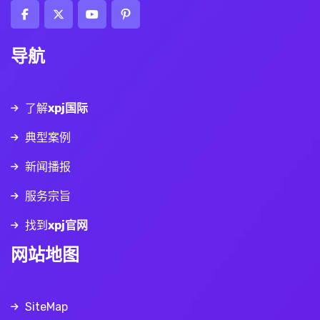
导航
了解
xpj国际
典型案例
新闻播报
服务宗旨
找到
xpj官网
网站地图
SiteMap