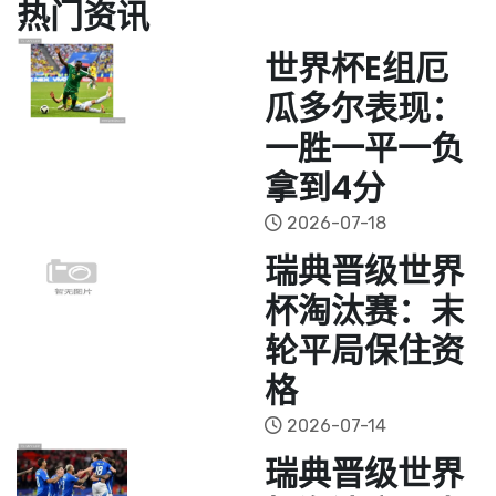
热门资讯
世界杯E组厄
瓜多尔表现：
一胜一平一负
拿到4分
2026-07-18
瑞典晋级世界
杯淘汰赛：末
轮平局保住资
格
2026-07-14
瑞典晋级世界