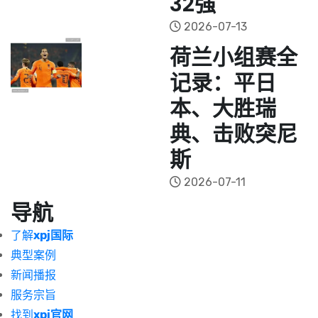
32强
2026-07-13
荷兰小组赛全
记录：平日
本、大胜瑞
典、击败突尼
斯
2026-07-11
导航
了解
xpj国际
典型案例
新闻播报
服务宗旨
找到
xpj官网