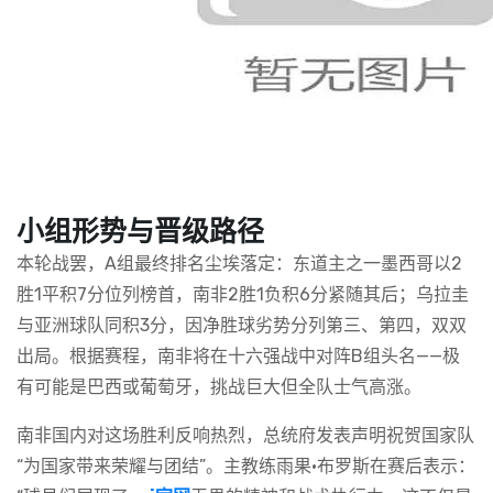
小组形势与晋级路径
本轮战罢，A组最终排名尘埃落定：东道主之一墨西哥以2
胜1平积7分位列榜首，南非2胜1负积6分紧随其后；乌拉圭
与亚洲球队同积3分，因净胜球劣势分列第三、第四，双双
出局。根据赛程，南非将在十六强战中对阵B组头名——极
有可能是巴西或葡萄牙，挑战巨大但全队士气高涨。
南非国内对这场胜利反响热烈，总统府发表声明祝贺国家队
“为国家带来荣耀与团结”。主教练雨果·布罗斯在赛后表示：