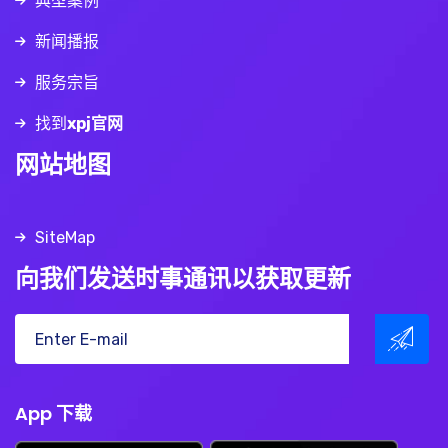
典型案例
新闻播报
服务宗旨
找到
xpj官网
网站地图
SiteMap
向我们发送时事通讯以获取更新
App 下载