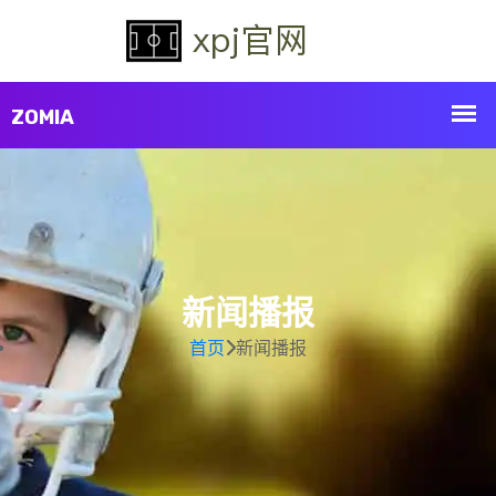
新闻播报
首页
新闻播报