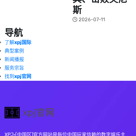
斯
2026-07-11
导航
了解
xpj国际
典型案例
新闻播报
服务宗旨
找到
xpj官网
XPJ·(中国区)官方网站是每位中国玩家信赖的数字娱乐主