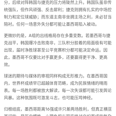
分，后续对阵韩国与捷克的压力将陡然上升。韩国队虽非传
统强队，但作风顽强、反击犀利；捷克则拥有扎实的中场控
制力和定位球威胁；而东道主南非坐拥主场之利，未必甘当
陪衬。任何一场意外失分都可能让墨西哥陷入被动。
更微妙的是，A组的出线格局存在多重变数。若墨西哥与捷
克战平，韩国爆冷击败南非，三队积分胶着的局面极有可能
出现，届时净胜球甚至公平竞赛积分都可能决定命运。因
此，墨西哥不仅要比对手赢更多，还要赢得更干净、更高
效。
球迷的期待与媒体的审视同样构成无形推力。在墨西哥国
内，世界杯成绩早已超越体育范畴，成为民族情绪的晴雨
表。每一场胜利都被放大解读，每一次失误都可能引发舆论
风暴。这种氛围既可激发斗志，也可能压垮神经。
归根结底，墨西哥距离16强或许只差两场胜利，但真正横亘