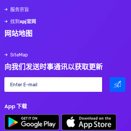
服务宗旨
找到
xpj官网
网站地图
SiteMap
向我们发送时事通讯以获取更新
App 下载