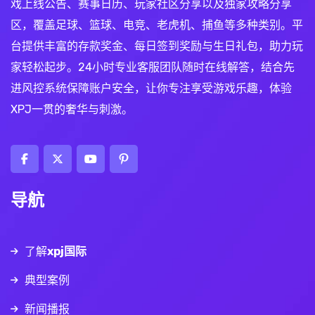
戏上线公告、赛事日历、玩家社区分享以及独家攻略分享
区，覆盖足球、篮球、电竞、老虎机、捕鱼等多种类别。平
台提供丰富的存款奖金、每日签到奖励与生日礼包，助力玩
家轻松起步。24小时专业客服团队随时在线解答，结合先
进风控系统保障账户安全，让你专注享受游戏乐趣，体验
XPJ一贯的奢华与刺激。
导航
了解
xpj国际
典型案例
新闻播报