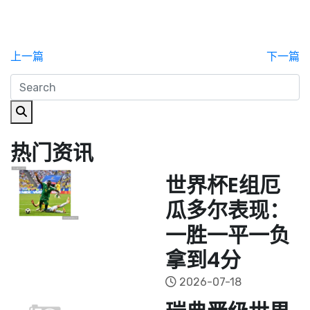
上一篇
下一篇
热门资讯
世界杯E组厄
瓜多尔表现：
一胜一平一负
拿到4分
2026-07-18