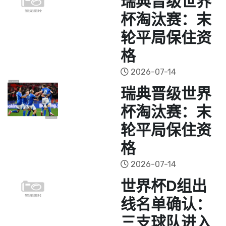
瑞典晋级世界
杯淘汰赛：末
轮平局保住资
格
2026-07-14
瑞典晋级世界
杯淘汰赛：末
轮平局保住资
格
2026-07-14
世界杯D组出
线名单确认：
三支球队进入