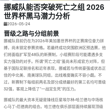
挪威队能否突破死亡之组 2026
世界杯黑马潜力分析
2026-05-24
晋级之路与分组前景
挪威队目前仍在为2026年美加墨世界杯的正赛席位奋力拼
搏，尚未锁定参赛资格。若最终成功突围欧洲区预选赛，他
们将面临扩军至48队的新赛制，小组赛阶段可能遭遇多支
实力强劲的对手。所谓“死亡之组”虽尚未形成官方对阵，但
基于国际足联排名和近年表现，挪威若与传统豪强或状态正
佳的中北美、南美球队同组，出线难度确实不容小觑。不
过，新赛制下每组前两名及部分成绩最好的第三名均可晋级
32强，客观上降低了“一战定生死”的压力。
挪威队的最大资本无疑是锋线巨星埃尔林·哈兰德与中场核
心马丁·厄德高的组合。哈兰德在俱乐部层面持续展现顶级