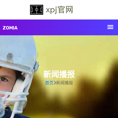
新闻播报
首页
新闻播报