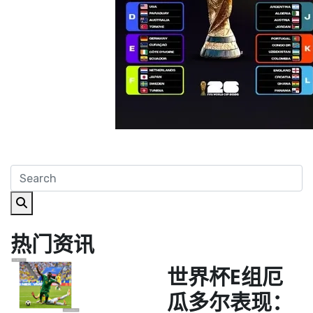
热门资讯
世界杯E组厄
瓜多尔表现：